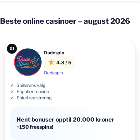
Beste online casinoer – august 2026
Dudespin
4.3 /
5
Dudespin
Spillerens valg
Populært casino
Enkel registrering
Hent bonuser opptil 20.000 kroner
+
150 freespins!