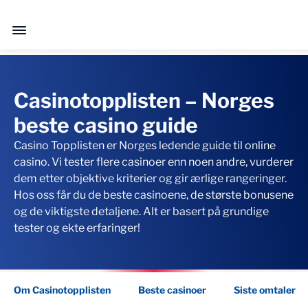
Casinotopplisten – Norges
beste casino guide
Casino Topplisten er Norges ledende guide til online
casino. Vi tester flere casinoer enn noen andre, vurderer
dem etter objektive kriterier og gir ærlige rangeringer.
Hos oss får du de beste casinoene, de største bonusene
og de viktigste detaljene. Alt er basert på grundige
tester og ekte erfaringer!
Om Casinotopplisten
Beste casinoer
Siste omtaler