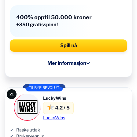
400% opptil 50.000 kroner
+
350 gratisspinn!
Spill nå
Mer informasjon
TILBYR REVOLUT
LuckyWins
4.2 /
5
LuckyWins
Raske uttak
Brukervennlig