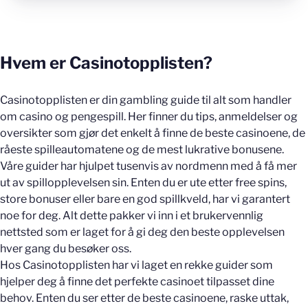
Hvem er Casinotopplisten?
Casinotopplisten er din gambling guide til alt som handler
om casino og pengespill. Her finner du tips, anmeldelser og
oversikter som gjør det enkelt å finne de beste casinoene, de
råeste spilleautomatene og de mest lukrative bonusene.
Våre guider har hjulpet tusenvis av nordmenn med å få mer
ut av spillopplevelsen sin. Enten du er ute etter free spins,
store bonuser eller bare en god spillkveld, har vi garantert
noe for deg. Alt dette pakker vi inn i et brukervennlig
nettsted som er laget for å gi deg den beste opplevelsen
hver gang du besøker oss.
Hos Casinotopplisten har vi laget en rekke guider som
hjelper deg å finne det perfekte casinoet tilpasset dine
behov. Enten du ser etter de beste casinoene, raske uttak,