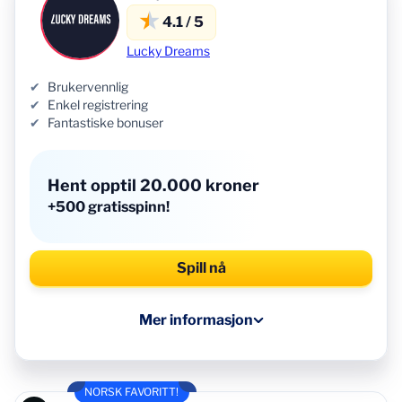
4.1 /
5
Lucky Dreams
Brukervennlig
Enkel registrering
Fantastiske bonuser
Hent opptil 20.000 kroner
+
500 gratisspinn!
Spill nå
Mer informasjon
NORSK FAVORITT!