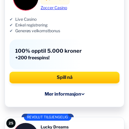
Zoccer Casino
Live Casino
Enkel registrering
Generøs velkomstbonus
100% opptil 5.000 kroner
+
200 freespins!
Spill nå
Mer informasjon
REVOLUT TILGJENGELIG
Lucky Dreams