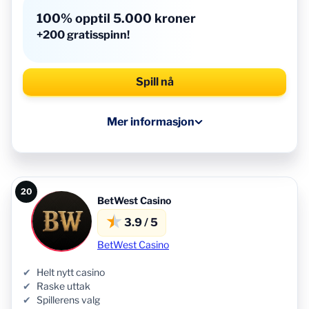
100% opptil 5.000 kroner
+
200 gratisspinn!
Spill nå
Mer informasjon
BetWest Casino
3.9 /
5
BetWest Casino
Helt nytt casino
Raske uttak
Spillerens valg