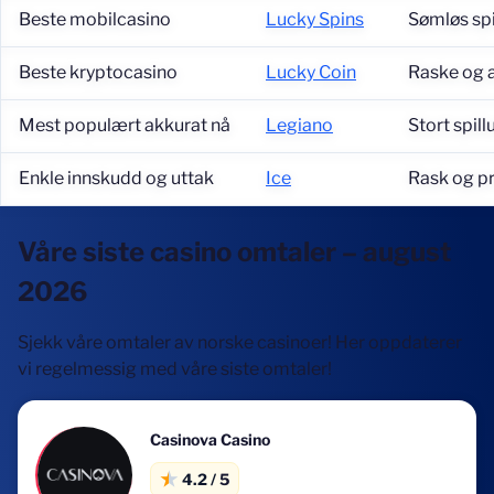
Beste mobilcasino
Lucky Spins
Sømløs spi
Beste kryptocasino
Lucky Coin
Raske og a
Mest populært akkurat nå
Legiano
Stort spil
Enkle innskudd og uttak
Ice
Rask og pr
Våre siste casino omtaler – august
2026
Sjekk våre omtaler av norske casinoer! Her oppdaterer
vi regelmessig med våre siste omtaler!
Casinova Casino
4.2 /
5