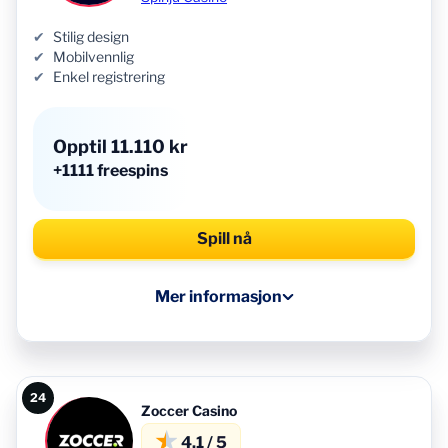
Stilig design
Mobilvennlig
Enkel registrering
Opptil 11.110 kr
+
1111 freespins
Spill nå
Mer informasjon
Zoccer Casino
4.1 /
5