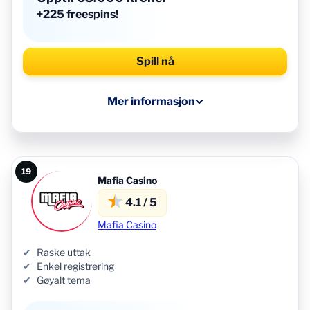
+
225 freespins!
Spill nå
Mer informasjon
Mafia Casino
4.1 /
5
Mafia Casino
Raske uttak
Enkel registrering
Gøyalt tema