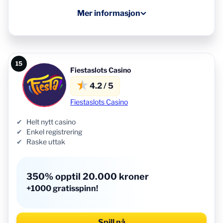
Mer informasjon
Fiestaslots Casino
4.2 /
5
Fiestaslots Casino
Helt nytt casino
Enkel registrering
Raske uttak
350% opptil 20.000 kroner
+
1000 gratisspinn!
Spill nå