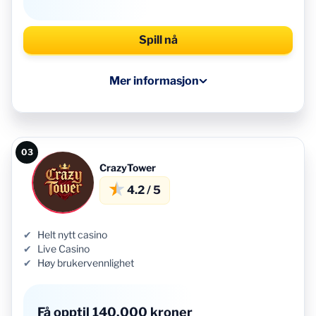
Spill nå
Mer informasjon
CrazyTower
4.2 /
5
Helt nytt casino
Live Casino
Høy brukervennlighet
Få opptil 140.000 kroner