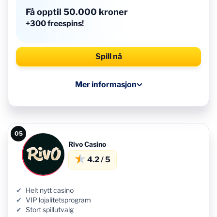
Få opptil 50.000 kroner
+
300 freespins!
Spill nå
Mer informasjon
Rivo Casino
4.2 /
5
Helt nytt casino
VIP lojalitetsprogram
Stort spillutvalg