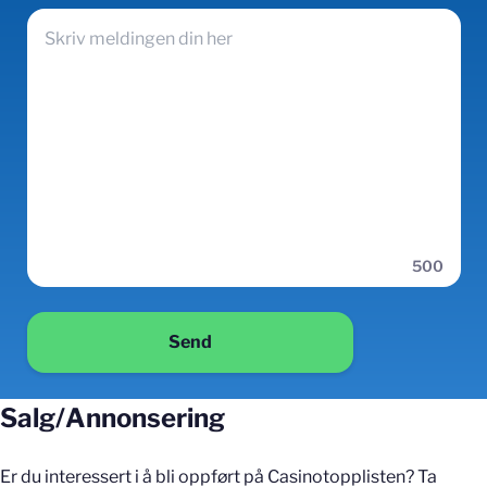
500
Salg/Annonsering
Er du interessert i å bli oppført på Casinotopplisten? Ta