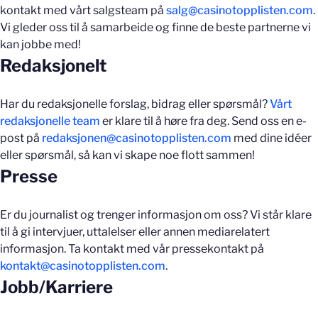
kontakt med vårt salgsteam på
salg@casinotopplisten.com
.
Vi gleder oss til å samarbeide og finne de beste partnerne vi
kan jobbe med!
Redaksjonelt
Har du redaksjonelle forslag, bidrag eller spørsmål?
Vårt
redaksjonelle team
er klare til å høre fra deg. Send oss en e-
post på
redaksjonen@casinotopplisten.com
med dine idéer
eller spørsmål, så kan vi skape noe flott sammen!
Presse
Er du journalist og trenger informasjon om oss? Vi står klare
til å gi intervjuer, uttalelser eller annen mediarelatert
informasjon. Ta kontakt med vår pressekontakt på
kontakt@casinotopplisten.com
.
Jobb/Karriere