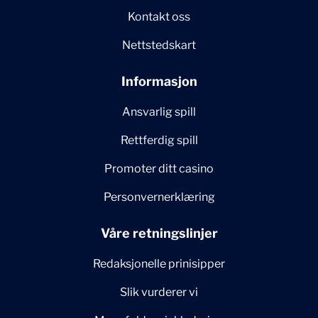
Kontakt oss
Nettstedskart
Informasjon
Ansvarlig spill
Rettferdig spill
Promoter ditt casino
Personvernerklæring
Våre retningslinjer
Redaksjonelle prinisipper
Slik vurderer vi