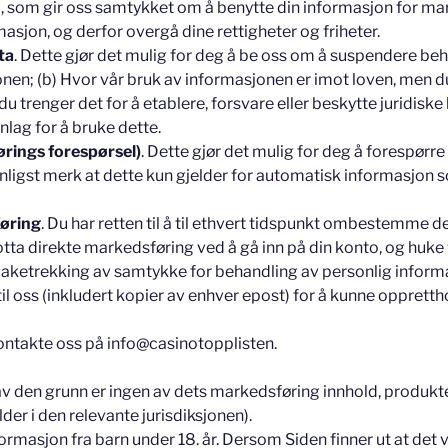
, som gir oss samtykket om å benytte din informasjon for mark
masjon, og derfor overgå dine rettigheter og friheter.
ta
. Dette gjør det mulig for deg å be oss om å suspendere beh
nen; (b) Hvor vår bruk av informasjonen er imot loven, men du i
 trenger det for å etablere, forsvare eller beskytte juridiske 
nlag for å bruke dette.
ørings forespørsel)
. Dette gjør det mulig for deg å forespørre
ennligst merk at dette kun gjelder for automatisk informasjon s
føring
. Du har retten til å til ethvert tidspunkt ombestemme 
 motta direkte markedsføring ved å gå inn på din konto, og h
baketrekking av samtykke for behandling av personlig informas
l oss (inkludert kopier av enhver epost) for å kunne oppretth
kontakte oss på info@casinotopplisten.
v den grunn er ingen av dets markedsføring innhold, produkter,
er i den relevante jurisdiksjonen).
rmasjon fra barn under 18. år. Dersom Siden finner ut at det ve