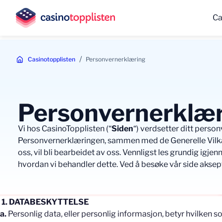
Ca
/
Casinotopplisten
Personvernerklæring
Personvernerklæ
Vi hos CasinoTopplisten (“
Siden
“) verdsetter ditt perso
Personvernerklæringen, sammen med de Generelle Vilkår og
oss, vil bli bearbeidet av oss. Vennligst les grundig igj
hvordan vi behandler dette. Ved å besøke vår side aksept
1. DATABESKYTTELSE
a.
Personlig data, eller personlig informasjon, betyr hvilken s