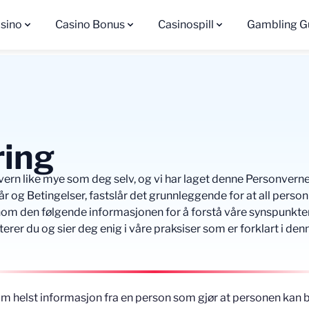
sino
Casino Bonus
Casinospill
Gambling G
ring
nvern like mye som deg selv, og vi har laget denne Personver
 Betingelser, fastslår det grunnleggende for at all personlig
ennom den følgende informasjonen for å forstå våre synspunkter 
erer du og sier deg enig i våre praksiser som er forklart i d
om helst informasjon fra en person som gjør at personen kan bli