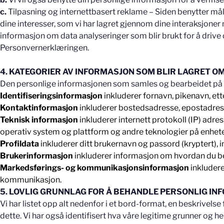
c.
Tilpasning og internettbasert reklame – Siden benytter mål
dine interesser, som vi har lagret gjennom dine interaksjoner
informasjon om data analyseringer som blir brukt for å drive
Personvernerklæringen.
4. KATEGORIER AV INFORMASJON SOM BLIR LAGRET O
Den personlige informasjonen som samles og bearbeidet på d
Identifiseringsinformasjon
inkluderer fornavn, pikenavn, ette
Kontaktinformasjon
inkluderer bostedsadresse, epostadre
Teknisk informasjon
inkluderer internett protokoll (IP) adres
operativ system og plattform og andre teknologier på enhete
Profildata
inkluderer ditt brukernavn og passord (kryptert), 
Brukerinformasjon
inkluderer informasjon om hvordan du be
Markedsførings- og kommunikasjonsinformasjon
inkludere
kommunikasjon.
5. LOVLIG GRUNNLAG FOR Å BEHANDLE PERSONLIG I
Vi har listet opp alt nedenfor i et bord-format, en beskrivelse
dette. Vi har også identifisert hva våre legitime grunner og hen