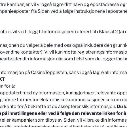
andre kampanjer, vil vi også lagre ditt navn og epostadresse og 
anjeeposter fra Siden ved å følge instruksjonene i epostene.
), vil vi i tillegg til informasjonen referert til i Klausul 2 
asjonen du velger å dele med oss også inkludere den grunnl
e over dine kontakter). Vi vil kun motta registreringsinforma
bearbeider din informasjon når som helst som du logger inn h
 informasjon på CasinoTopplisten, kan vi også lagre all informa
KT
n for å:
ppdatert med ny informasjon, kunngjøringer, relevante opp
st og andre former for elektroniske kommunikasjoner kun om du
kerkonto for å bekrefte at du aksepterer slik informasjon.
Du k
 innstillingene eller ved å følge den relevante linken for å
eller kampanjer som tilbys av Siden, vil vi bruke din informasj
sere din kontoinformasjon dersom vi har behov for å verifiser