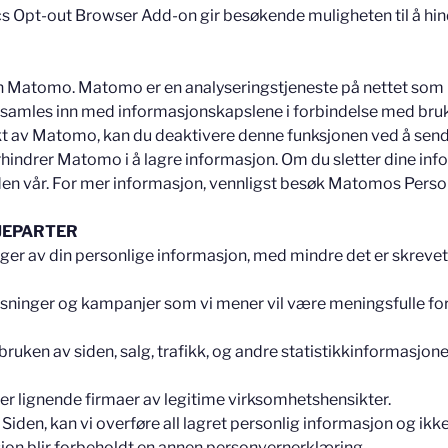
s Opt-out Browser Add-on gir besøkende muligheten til å hind
en Matomo. Matomo er en analyseringstjeneste på nettet som 
m samles inn med informasjonskapslene i forbindelse med bruk
ukt av Matomo, kan du deaktivere denne funksjonen ved å sende 
 forhindrer Matomo i å lagre informasjon. Om du sletter dine i
Siden vår. For mer informasjon, vennligst besøk Matomos Pers
DJEPARTER
linger av din personlige informasjon, med mindre det er skreve
inger og kampanjer som vi mener vil være meningsfulle for våre 
bruken av siden, salg, trafikk, og andre statistikkinformasjoner 
eller lignende firmaer av legitime virksomhetshensikter.
 Siden, kan vi overføre all lagret personlig informasjon og ikke-
asjon blir forbeholdt en annen personvernerklæring.