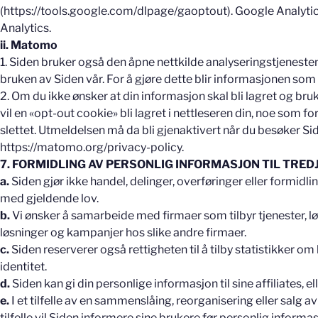
(https://tools.google.com/dlpage/gaoptout). Google Analytic
Analytics.
ii.
Matomo
1. Siden bruker også den åpne nettkilde analyseringstjenest
bruken av Siden vår. For å gjøre dette blir informasjonen so
2. Om du ikke ønsker at din informasjon skal bli lagret og br
vil en «opt-out cookie» bli lagret i nettleseren din, noe som
slettet. Utmeldelsen må da bli gjenaktivert når du besøker 
https://matomo.org/privacy-policy.
7. FORMIDLING AV PERSONLIG INFORMASJON TIL TRE
a.
Siden gjør ikke handel, delinger, overføringer eller formid
med gjeldende lov.
b.
Vi ønsker å samarbeide med firmaer som tilbyr tjenester, løsn
løsninger og kampanjer hos slike andre firmaer.
c.
Siden reserverer også rettigheten til å tilby statistikker om 
identitet.
d.
Siden kan gi din personlige informasjon til sine affiliates, 
e.
I et tilfelle av en sammenslåing, reorganisering eller salg av
tilfelle vil Siden informere sine brukere før personlig inform