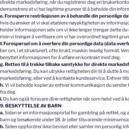
direkte markedsføring, når du registrerer deg en brukerkonto
demonstrere at vi har legitime grunner til å beholde din infor
e.
Forespørre restriksjonen av å behandle din personlige da
hvis du ønsker at vi skal etablere nøyaktigheten av informasjo
holder informasjonen selv om vi ikke lenger trenger dette da du
men vi trenger å verifisere om vi har overordnet legitimt grun
f. Forespørsel om å overføre din personlige data (data overf
ber om, i et strukturert, ofte brukt, maskin-leselig format. V
benyttet informasjonen for å utføre en kontrakt med deg.
g.
Retten til å trekke tilbake samtykke for direkte markeds
markedsføring. Du kan utrykke rettigheten din til å slutte å
markedsføring, eller ved å kontakte kundeservice. Enhver til
h.
Vi vil beholde kopier av enhver kommunikasjon du sender ti
fra deg.
i.
Du kan også forsvare dine rettigheter når som helst ved å 
9. BESKYTTELSE AV BARN
a.
Siden er en informasjonsportal for gambling på nettet, og a
barn og besøkende under 18. år (eller tilsvarende minimumsald
b.
Siden oppfordrer ikke bevisst eller samler inn personlig info