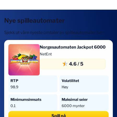
Nye spilleautomater
Sjekk ut våre nyeste omtaler av spilleautomater her:
Norgesautomaten Jackpot 6000
NetEnt
4.6 /
5
RTP
Volatilitet
98.9
Høy
Minimumsinnsats
Maksimal seier
0.1
6000 mynter
Spill nå