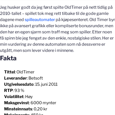
Jeg husker godt da jeg først spilte OldTimer på nett tidlig på
2010-tallet – spillet tok meg rett tilbake til de gode gamle
dagene med
spilleautomater
på kjøpesenteret. Old Timer byr
ikke på avansert grafikk eller kompliserte bonusrunder, men
den har en egen sjarm som traff meg som spiller. Etter noen
få spinn ble jeg fenget av den enkle, nostalgiske stilen. Her er
min vurdering av denne automaten som nå dessverre er
utgått, men som lever videre i minnene.
Fakta
Tittel
: OldTimer
Leverandør
: Betsoft
Utgivelsesdato
: 15. juni 2011
RTP
: 93 %
Volatilitet
: Høy
Maksgevinst
: 6000 mynter
Minsteinnsats
: 0,20 kr