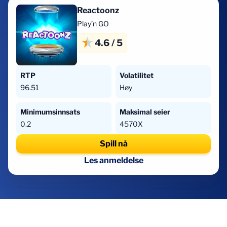
Reactoonz
Play’n GO
4.6 /
5
RTP
Volatilitet
96.51
Høy
Minimumsinnsats
Maksimal seier
0.2
4570X
Spill nå
Les anmeldelse