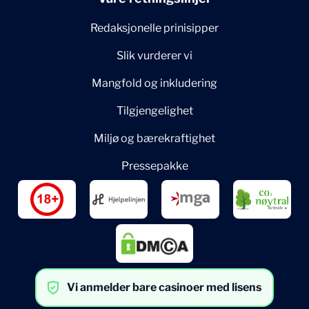
Redaksjonelle prinisipper
Slik vurderer vi
Mangfold og inkludering
Tilgjengelighet
Miljø og bærekraftighet
Pressepakke
Vi anmelder bare casinoer med lisens