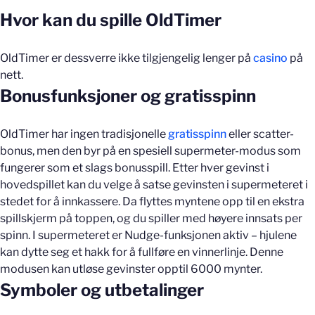
Hvor kan du spille OldTimer
OldTimer er dessverre ikke tilgjengelig lenger på
casino
på
nett.
Bonusfunksjoner og gratisspinn
OldTimer har ingen tradisjonelle
gratisspinn
eller scatter-
bonus, men den byr på en spesiell supermeter-modus som
fungerer som et slags bonusspill. Etter hver gevinst i
hovedspillet kan du velge å satse gevinsten i supermeteret i
stedet for å innkassere. Da flyttes myntene opp til en ekstra
spillskjerm på toppen, og du spiller med høyere innsats per
spinn. I supermeteret er Nudge-funksjonen aktiv – hjulene
kan dytte seg et hakk for å fullføre en vinnerlinje. Denne
modusen kan utløse gevinster opptil 6000 mynter.
Symboler og utbetalinger