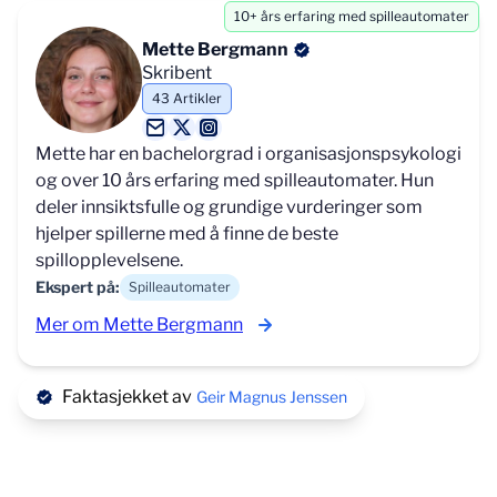
10+ års erfaring med spilleautomater
Mette Bergmann
Skribent
43 Artikler
Mette har en bachelorgrad i organisasjonspsykologi
og over 10 års erfaring med spilleautomater. Hun
deler innsiktsfulle og grundige vurderinger som
hjelper spillerne med å finne de beste
spillopplevelsene.
Ekspert på:
Spilleautomater
Mer om Mette Bergmann
Faktasjekket av
Geir Magnus Jenssen