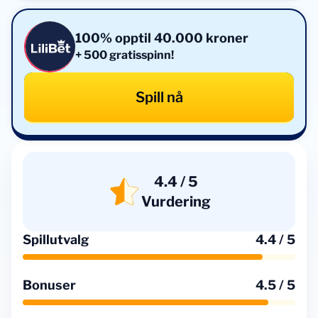
100% opptil 40.000 kroner
+ 500 gratisspinn!
Spill nå
4.4 / 5
Vurdering
Spillutvalg
4.4 / 5
Bonuser
4.5 / 5