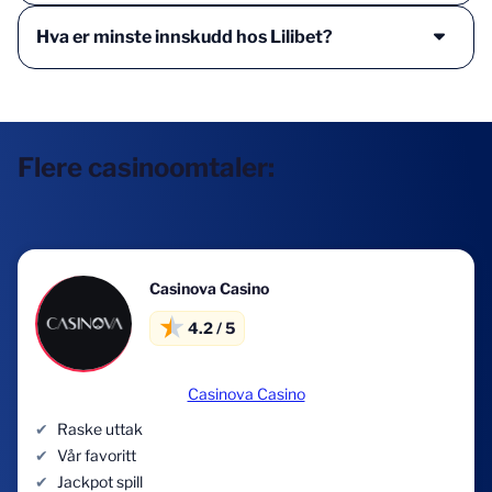
Hva er minste innskudd hos Lilibet?
Flere casinoomtaler:
Casinova Casino
4.2 /
5
Casinova Casino
Raske uttak
Vår favoritt
Jackpot spill