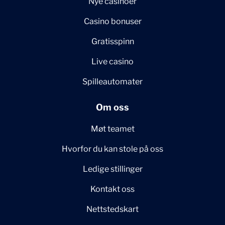
Nye casinoer
Casino bonuser
Gratisspinn
Live casino
Spilleautomater
Om oss
Møt teamet
Hvorfor du kan stole på oss
Ledige stillinger
Kontakt oss
Nettstedskart