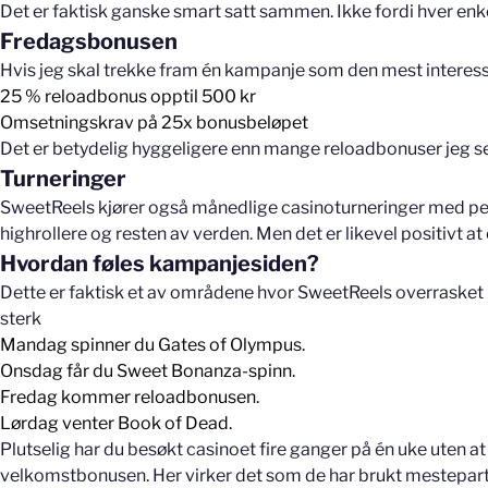
Det er faktisk ganske smart satt sammen. Ikke fordi hver enke
Fredagsbonusen
Hvis jeg skal trekke fram én kampanje som den mest interessa
25 % reloadbonus opptil 500 kr
Omsetningskrav på 25x bonusbeløpet
Det er betydelig hyggeligere enn mange reloadbonuser jeg se
Turneringer
SweetReels kjører også månedlige casinoturneringer med pen
highrollere og resten av verden. Men det er likevel positivt at
Hvordan føles kampanjesiden?
Dette er faktisk et av områdene hvor SweetReels overrasket
sterk
Mandag spinner du Gates of Olympus.
Onsdag får du Sweet Bonanza-spinn.
Fredag kommer reloadbonusen.
Lørdag venter Book of Dead.
Plutselig har du besøkt casinoet fire ganger på én uke uten a
velkomstbonusen. Her virker det som de har brukt mestepart