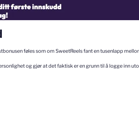
d
stbonusen føles som om SweetReels fant en tusenlapp mellom
ersonlighet og gjør at det faktisk er en grunn til å logge inn ut