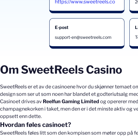
https://www.sweetreels.co
2
m/no
E-post
L
support-en@sweetreels.com
T
Om SweetReels Casino
SweetReels er et av de casinoene hvor du skjønner temaet omtr
design som ser ut som noen har blandet et godteriutsalg med e
Casinoet drives av
Reelfun Gaming Limited
og opererer med 
champagnekorken i taket, men den er i det minste aktiv og veri
oppsett enn dette.
Hvordan føles casinoet?
SweetReels føles litt som den kompisen som møter opp på fest