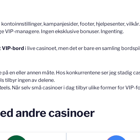
 kontoinnstillinger, kampanjesider, footer, hjelpesenter, vilkå
ge VIP-managere. Ingen eksklusive bonuser. Ingenting.
t
VIP-bord
i live casinoet, men det er bare en samling bordsp
lere på en eller annen måte. Hos konkurrentene ser jeg stadig
 tilbyr ingen av delene.
els. Når selv små casinoer i dag tilbyr ulike former for VIP-f
d andre casinoer