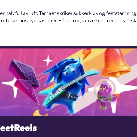
er halvfull av luft. Temaet skriker sukkerkick og feststemni
 ofte ser hos nye casinoer. På den negative siden er det vans
.