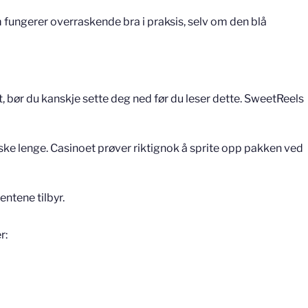
 fungerer overraskende bra i praksis, selv om den blå
 bør du kanskje sette deg ned før du leser dette. SweetReels
ke lenge. Casinoet prøver riktignok å sprite opp pakken ved
ntene tilbyr.
r: