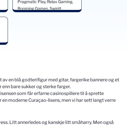
Pragmatic Play, Relax Gaming,
Booming Games, Swintt,
Yggdrasil Gaming, ReelPlay,
Hacksaw Gaming, Kalamba
Games, Play’n GO, Novomatic,
4ThePlayer, Print Studios,
Fantasma Games,
Electricelephant, NetGaming,
G Games, 1X2 Gaming,
Endorphina, IronDog, Playson,
REEVO, Habanero, Spribe,
Aviatrix, Four Leaf Gaming,
t av en blå godterifigur med gitar, fargerike bannere og et
BGaming, ELA Games,
 enn bare sukker og sterke farger.
Bullshark Games, Boomerang,
 lisensen som får erfarne casinospillere til å sprette
Thunderkick, Avatar Ux, Peter
er en moderne Curaçao-lisens, men vi har sett langt verre
& Sons
ess. Litt annerledes og kanskje litt småharry. Men også