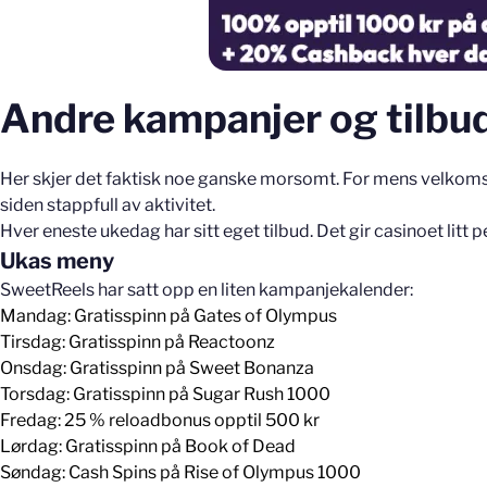
Andre kampanjer og tilbu
Her skjer det faktisk noe ganske morsomt. For mens velkom
siden stappfull av aktivitet.
Hver eneste ukedag har sitt eget tilbud. Det gir casinoet litt p
Ukas meny
SweetReels har satt opp en liten kampanjekalender:
Mandag: Gratisspinn på Gates of Olympus
Tirsdag: Gratisspinn på Reactoonz
Onsdag: Gratisspinn på Sweet Bonanza
Torsdag: Gratisspinn på Sugar Rush 1000
Fredag: 25 % reloadbonus opptil 500 kr
Lørdag: Gratisspinn på Book of Dead
Søndag: Cash Spins på Rise of Olympus 1000