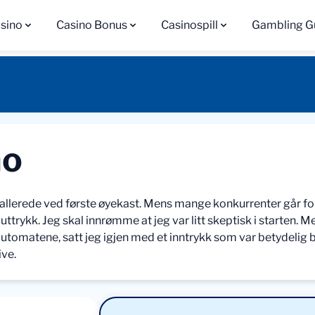
sino
Casino Bonus
Casinospill
Gambling G
no
allerede ved første øyekast. Mens mange konkurrenter går for 
 uttrykk. Jeg skal innrømme at jeg var litt skeptisk i starten. 
automatene, satt jeg igjen med et inntrykk som var betydelig b
ive.