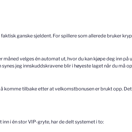
r faktisk ganske sjeldent. For spillere som allerede bruker kr
måned velges én automat ut, hvor du kan kjøpe deg inn på ulike
en synes jeg innskuddskravene blir i høyeste laget når du må 
l å komme tilbake etter at velkomstbonusen er brukt opp. De
t inn i én stor VIP-gryte, har de delt systemet i to: