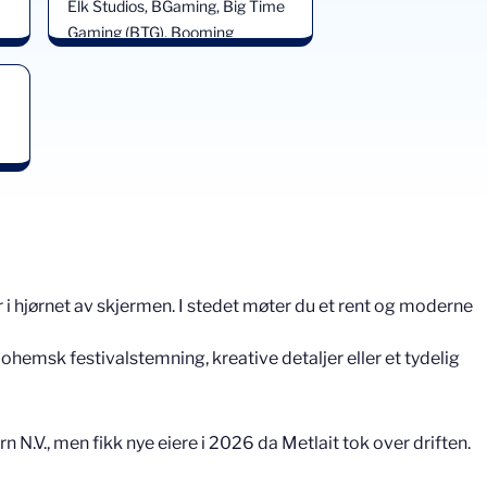
Elk Studios, BGaming, Big Time
Gaming (BTG), Booming
Games, Booongo Gaming,
Betsoft, Electricelephant,
Endorphina, Evolution Gaming,
Evoplay, Ezugi, Fantasma
Games, Fazi Interactive, Felix
Gaming, Fuga Gaming,
GameArt, Gamevy, Gamzix,
Habanero, Hacksaw Gaming,
High5, Igrosoft, IronDog,
iSoftBet, KA Gaming, Kalamba
 i hjørnet av skjermen. I stedet møter du et rent og moderne
Games, Kiron Interactive,
Leander Games, Leap Gaming,
ohemsk festivalstemning, kreative detaljer eller et tydelig
LuckyStreak, Mancala Gaming,
Mascot Gaming, Merkur
Gaming, NetEnt, NetGame
rn N.V., men fikk nye eiere i 2026 da Metlait tok over driften.
Entertainment, Nolimit City,
Northernlight, Nucleus Gaming,