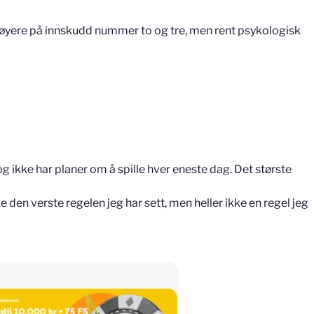
Quickfire, CT Interactive,
k høyere på innskudd nummer to og tre, men rent psykologisk
Golden Rock Studios, IGT
(Wagerworks), Playtech,
GameBeat, 1spin4win, 3 Oaks
Gaming, Amatic Industries,
Atomic Slot Lab, CandleBets,
Four Leaf Gaming, Pocket
Games Soft, Popiplay, RCT
Gaming, REEVO, Zillion Games,
Indigo Magic, 1X2 Gaming,
og ikke har planer om å spille hver eneste dag.
Det største
4ThePlayer, Blueprint Gaming,
MrSlotty, Avatar Ux, Revolver
 den verste regelen jeg har sett, men heller ikke en regel jeg
Gaming, TrueLab