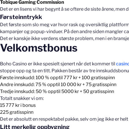
Tobique Gaming Commission
Det er en lisens vi har begynt å se oftere de siste årene, me
Førsteinntrykk
Det første som slo meg var hvor rask og oversiktlig plattform
kampanjer og popup-vinduer. På den andre siden mangler casi
Det er kanskje ikke verdens største problem, men i en bransj
Velkomstbonus
Boho Casino er ikke spesielt sjenert når det kommer til
casin
stoppe opp og ta en titt. Pakken består av tre innskuddsbonu
Første innskudd: 100 % opptil 777 kr + 100 gratisspinn
Andre innskudd: 75 % opptil 10 000 kr + 75 gratisspinn
Tredje innskudd: 50 % opptil 5000 kr + 50 gratisspinn
Totalt snakker vi om:
15 777 kr i bonus
225 gratisspinn
Det er absolutt en respektabel pakke, selv om jeg ikke er hel
Litt merkelig oppbygning