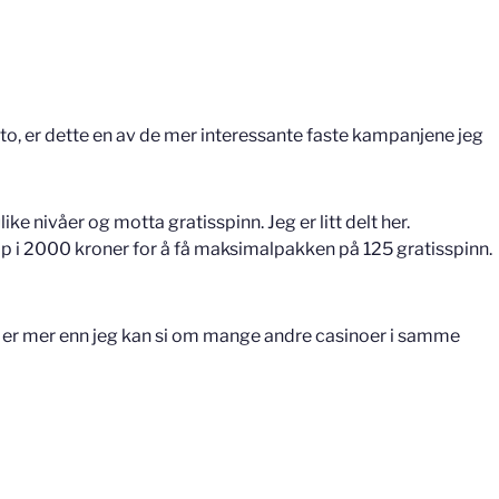
ypto, er dette en av de mer interessante faste kampanjene jeg
 nivåer og motta gratisspinn. Jeg er litt delt her.
opp i 2000 kroner for å få maksimalpakken på 125 gratisspinn.
t er mer enn jeg kan si om mange andre casinoer i samme