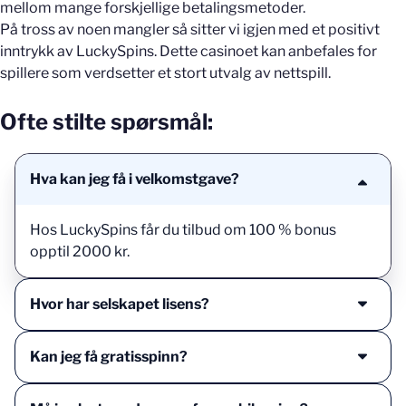
mellom mange forskjellige betalingsmetoder.
På tross av noen mangler så sitter vi igjen med et positivt
inntrykk av LuckySpins. Dette casinoet kan anbefales for
spillere som verdsetter et stort utvalg av nettspill.
Ofte stilte spørsmål:
Hva kan jeg få i velkomstgave?
Hos LuckySpins får du tilbud om 100 % bonus
opptil 2000 kr.
Hvor har selskapet lisens?
Kan jeg få gratisspinn?