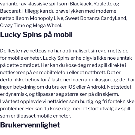
varianter av klassiske spill som Blackjack, Roulette og
Baccarat. I tillegg kan du prøve lykken med moderne
nettspill som Monopoly Live, Sweet Bonanza CandyLand,
Crazy Time og Mega Wheel.
Lucky Spins på mobil
De fleste nye nettcasino har optimalisert sin egen nettside
for mobile enheter. Lucky Spins er heldigvis ikke noe unntak
på dette området. Her kan du kose deg med spill direkte i
nettleseren på en mobiltelefon eller et nettbrett. Det er
derfor ikke behov for å laste ned noen applikasjon, og det har
ingen betydning om du bruker iOS eller Android. Nettstedet
er dynamisk, og tilpasser seg størrelsen på din skjerm.
I vår test opplevde vi nettsiden som hurtig, og fri for tekniske
problemer. Her kan du kose deg med et stort utvalg av spill
som er tilpasset mobile enheter.
Brukervennlighet