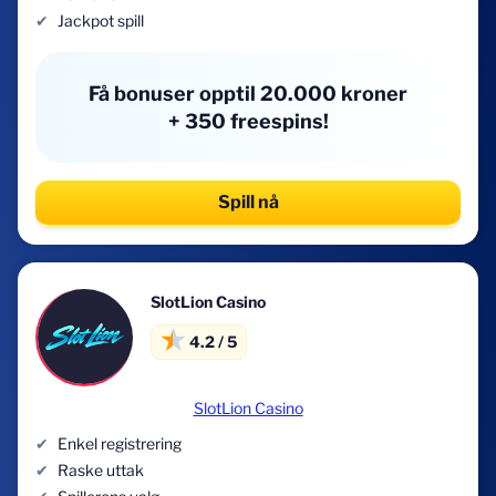
Jackpot spill
Få bonuser opptil 20.000 kroner
+ 350 freespins!
Spill nå
SlotLion Casino
4.2 /
5
SlotLion Casino
Enkel registrering
Raske uttak