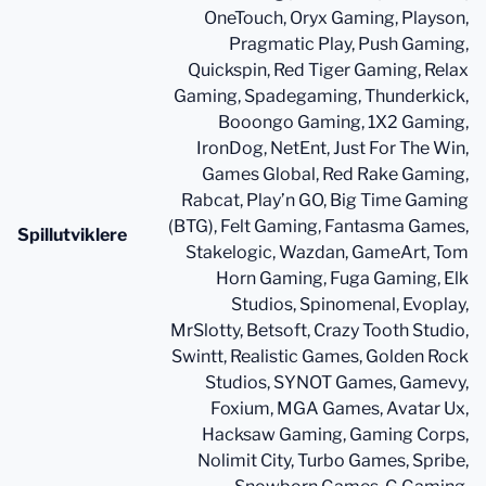
OneTouch, Oryx Gaming, Playson,
Pragmatic Play, Push Gaming,
Quickspin, Red Tiger Gaming, Relax
Gaming, Spadegaming, Thunderkick,
Booongo Gaming, 1X2 Gaming,
IronDog, NetEnt, Just For The Win,
Games Global, Red Rake Gaming,
Rabcat, Play’n GO, Big Time Gaming
(BTG), Felt Gaming, Fantasma Games,
Spillutviklere
Stakelogic, Wazdan, GameArt, Tom
Horn Gaming, Fuga Gaming, Elk
Studios, Spinomenal, Evoplay,
MrSlotty, Betsoft, Crazy Tooth Studio,
Swintt, Realistic Games, Golden Rock
Studios, SYNOT Games, Gamevy,
Foxium, MGA Games, Avatar Ux,
Hacksaw Gaming, Gaming Corps,
Nolimit City, Turbo Games, Spribe,