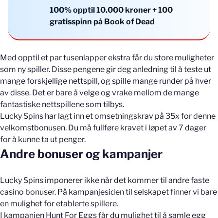
100% opptil 10.000 kroner + 100
gratisspinn på Book of Dead
Med opptil et par tusenlapper ekstra får du store muligheter
som ny spiller. Disse pengene gir deg anledning til å teste ut
mange forskjellige nettspill, og spille mange runder på hver
av disse. Det er bare å velge og vrake mellom de mange
fantastiske nettspillene som tilbys.
Lucky Spins har lagt inn et omsetningskrav på 35x for denne
velkomstbonusen. Du må fullføre kravet i løpet av 7 dager
for å kunne ta ut penger.
Andre bonuser og kampanjer
Lucky Spins imponerer ikke når det kommer til andre faste
casino bonuser. På kampanjesiden til selskapet finner vi bare
en mulighet for etablerte spillere.
I kampanjen Hunt For Eggs får du mulighet til å samle egg