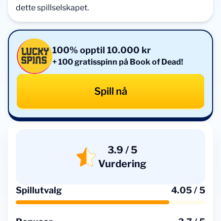
dette spillselskapet.
100% opptil 10.000 kr
+ 100 gratisspinn på Book of Dead!
Spill nå
3.9 / 5
Vurdering
Spillutvalg
4.05 / 5