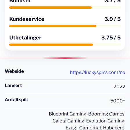
Bonuser
3.7 / 5
Kundeservice
3.9 / 5
Utbetalinger
3.75 / 5
Webside
https://luckyspins.com/no
Lansert
2022
Antall spill
5000+
Blueprint Gaming, Booming Games,
Caleta Gaming, Evolution Gaming,
Ezugi, Gamomat, Habanero,