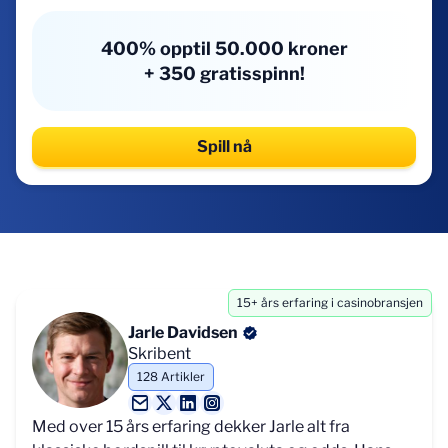
400% opptil 50.000 kroner
+ 350 gratisspinn!
Spill nå
15+ års erfaring i casinobransjen
Jarle Davidsen
Skribent
128 Artikler
Med over 15 års erfaring dekker Jarle alt fra