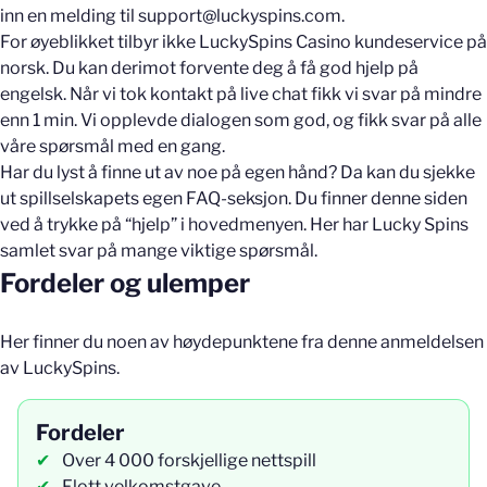
inn en melding til support@luckyspins.com.
For øyeblikket tilbyr ikke LuckySpins Casino kundeservice på
norsk. Du kan derimot forvente deg å få god hjelp på
engelsk. Når vi tok kontakt på live chat fikk vi svar på mindre
enn 1 min. Vi opplevde dialogen som god, og fikk svar på alle
våre spørsmål med en gang.
Har du lyst å finne ut av noe på egen hånd? Da kan du sjekke
ut spillselskapets egen FAQ-seksjon. Du finner denne siden
ved å trykke på “hjelp” i hovedmenyen. Her har Lucky Spins
samlet svar på mange viktige spørsmål.
Fordeler og ulemper
Her finner du noen av høydepunktene fra denne anmeldelsen
av LuckySpins.
Fordeler
Over 4 000 forskjellige nettspill
Flott velkomstgave