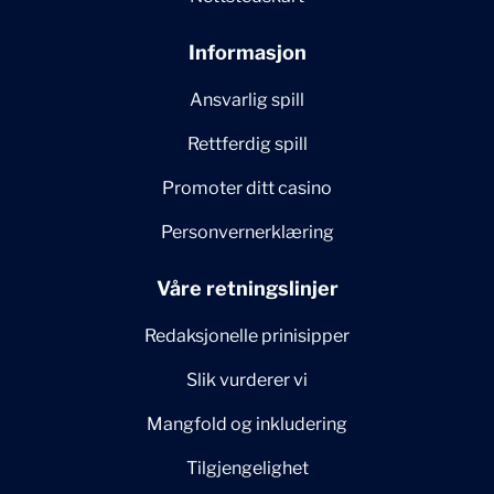
Informasjon
Ansvarlig spill
Rettferdig spill
Promoter ditt casino
Personvernerklæring
Våre retningslinjer
Redaksjonelle prinisipper
Slik vurderer vi
Mangfold og inkludering
Tilgjengelighet