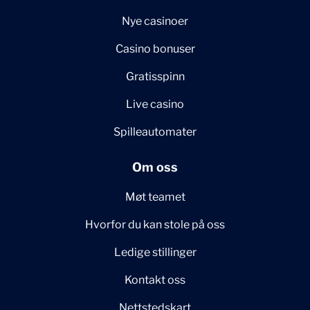
Nye casinoer
Casino bonuser
Gratisspinn
Live casino
Spilleautomater
Om oss
Møt teamet
Hvorfor du kan stole på oss
Ledige stillinger
Kontakt oss
Nettstedskart