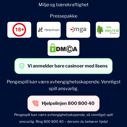
Miljø og bærekraftighet
Pressepakke
Vi anmelder bare casinoer med lisens
Pengespill kan være avhengighetsskapende. Vennligst
spill ansvarlig.
Hjelpelinjen 800 800 40
Pengespill kan være avhengighetsskapende, så vennligst spill
ansvarlig. Ring 800 800 40 – dersom du behøver hjelp!