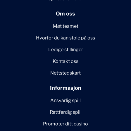
Om oss
Møt teamet
Hvorfor du kan stole på oss
Ledige stillinger
Kontakt oss
Nettstedskart
Informasjon
Ansvarlig spill
Rettferdig spill
Promoter ditt casino