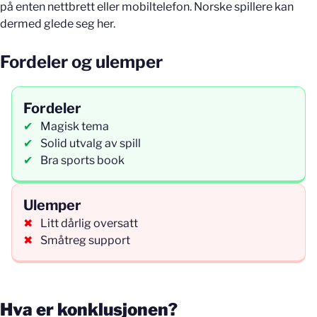
på enten nettbrett eller mobiltelefon. Norske spillere kan
dermed glede seg her.
Fordeler og ulemper
Fordeler
Magisk tema
Solid utvalg av spill
Bra sports book
Ulemper
Litt dårlig oversatt
Småtreg support
Hva er konklusjonen?