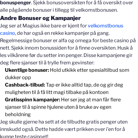
bonuspenger
. Sjekk bonusoversikten for å få oversikt over
alle pågående bonuser i tillegg til velkomstbonusen.
Andre Bonuser og Kampanjer
Jeg ser at Magius ikke bare er kjent for
velkomstbonus
casino
, de har også en rekke kampanjer på gang.
Regelmessige bonuser er alfa og omega for beste casino på
nett. Sjekk innom bonussiden for å finne oversikten. Husk å
les vilkårene før du setter inn penger. Disse kampanjene gir
deg flere sjanser til å trylle frem gevinster:
Ukentlige bonuser:
Hold utkikk etter spesialtilbud som
dukker opp
Cashback-tilbud:
Tap er ikke alltid tap, de og gir deg
muligheten til å få litt magi tilbake på kontoen
Gratisspinn kampanjer:
Her ser jeg at man får flere
sjanser til å spinne hjulene uten å bruke av egen
beholdning
Jeg skulle gjerne ha sett at de tilbudte gratis penger uten
innskudd også. Dette hadde vært prikken over i’en for å
kunne teste casinoet!