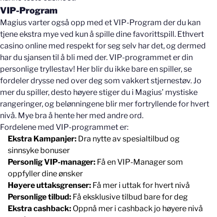
VIP-Program
Magius varter også opp med et VIP-Program der du kan
tjene ekstra mye ved kun å spille dine favorittspill. Ethvert
casino online med respekt for seg selv har det, og dermed
har du sjansen til å bli med der. VIP-programmet er din
personlige tryllestav! Her blir du ikke bare en spiller, se
fordeler drysse ned over deg som vakkert stjernestøv. Jo
mer du spiller, desto høyere stiger du i Magius’ mystiske
rangeringer, og belønningene blir mer fortryllende for hvert
nivå. Mye bra å hente her med andre ord.
Fordelene med VIP-programmet er:
Ekstra Kampanjer:
Dra nytte av spesialtilbud og
sinnsyke bonuser
Personlig VIP-manager:
Få en VIP-Manager som
oppfyller dine ønsker
Høyere uttaksgrenser:
Få mer i uttak for hvert nivå
Personlige tilbud:
Få eksklusive tilbud bare for deg
Ekstra cashback:
Oppnå mer i cashback jo høyere nivå