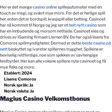
Her er det mange
casino online
spilleautomater med en
touch av magi, og svært mye moro. For det er herlige spill
her, enten det er bordspill, krasjspill eller betting. Casinoet
har nå kommet til Norge og jeg ser et
helt nytt casino
som
har en innbydende og morsom nettside. Casinoet eies og
drives av iGaming firmaet Liernen BV. De har også lisens fra
Comoros spillmyndigheter. Dermed er dette
beste casino på
nett
beskyttet og ivaretar spillernes trygghet. Spillene er
beviselig rettferdige, noe som sjekkes av uavhengige
testbyråer. Her kan alle voksne spillere nyte casinoet og få
mye flaks og moro.
Etablert: 2024
Lisens: Comoros
Norsk språk: Ja
Norsk valuta: Ja
Magius Casino Velkomstbonus