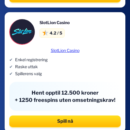
SlotLion Casino
4.2 /
5
SlotLion Casino
Enkel registrering
Raske uttak
Spillerens valg
Hent opptil 12.500 kroner
+ 1250 freespins uten omsetningskrav!
Spill nå