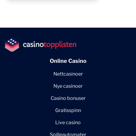
Online Casino
Nettcasinoer
Nye casinoer
Casino bonuser
Gratisspinn
Live casino
Spilleautomater