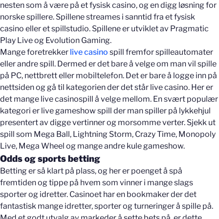
nesten som å være på et fysisk casino, og en digg løsning for
norske spillere. Spillene streames i sanntid fra et fysisk
casino eller et spillstudio. Spillene er utviklet av Pragmatic
Play Live og Evolution Gaming.
Mange foretrekker
live casino
spill fremfor spilleautomater
eller andre spill. Dermed er det bare å velge om man vil spille
på PC, nettbrett eller mobiltelefon. Det er bare å logge inn på
nettsiden og gå til kategorien der det står live casino. Her er
det mange live casinospill å velge mellom. En svært populær
kategori er live gameshow spill der man spiller på lykkehjul
presentert av digge vertinner og morsomme verter. Sjekk ut
spill som Mega Ball, Lightning Storm, Crazy Time, Monopoly
Live, Mega Wheel og mange andre kule gameshow.
Odds og sports betting
Betting er så klart på plass, og her er poenget å spå
fremtiden og tippe på hvem som vinner i mange slags
sporter og idretter. Casinoet har en bookmaker der det
fantastisk mange idretter, sporter og turneringer å spille på.
Med et godt utvalg av markeder å sette bets på, er dette