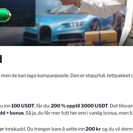
d
s, men de
kan
lage kampanjeside. Den er stappfull, tettpakket o
du inn
100 USDT
, får du:
200 % opptil 3000 USDT
. Det tilsva
dd + bonus
. Så ja, du får mer futt her enn i vanlig bonus, me
ør innskudd. Du trenger bare å sette inn
200 kr
og du vil der