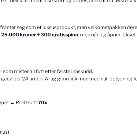
er helt klart ment å se stort og profesjonelt ut fra første klik
r fronter seg som et luksusprodukt, men velkomstpakken deres
d
25.000 kroner + 300 gratisspinn
, men når jeg åpner lokket
om mister all futt etter første innskudd.
gang per 24 timer). Artig gimmick men med null betydning for
øpet
→ Reelt sett
70x
.
onus)