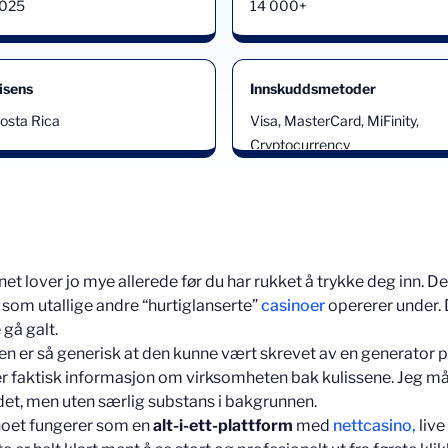
025
14 000+
isens
Innskuddsmetoder
osta Rica
Visa, MasterCard, MiFinity,
Cryptocurrency
net lover jo
mye
allerede før du har rukket å trykke deg inn. De
som utallige andre “hurtiglanserte”
casinoer
opererer under. De
 gå galt.
 er så generisk at den kunne vært skrevet av en generator på 
r faktisk informasjon om virksomheten bak kulissene. Jeg måtte 
edet, men uten særlig substans i bakgrunnen.
noet fungerer som en
alt-i-ett-plattform
med
nettcasino,
live