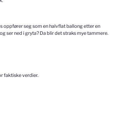
k.
(BTG), Blueprint Gaming,
Booming Games, CandleBets,
CT Interactive, Evoplay,
Expanse Studios, Felix Gaming,
 oppfører seg som en halvflat ballong etter en
G Games, Givme Games,
 og ser ned i gryta? Da blir det straks mye tammere.
Golden Hero, Holle Games,
IronDog, Kalamba Games,
Mascot Gaming, NetGaming,
OneTouch, Onlyplay, Ortiz
Gaming, Oryx Gaming,
PariPlay, Play Pearls,
 faktiske verdier.
Quickspin, Red Rake Gaming,
Red Tiger Gaming, REEVO,
Relax Gaming, Rogue, SA
Gaming, Skywind, SmartSoft
Gaming, Spinmatic, Spribe,
Swintt, TaDa Gaming,
Thunderkick, Turbo Games,
Vibra Gaming, Vivo Gaming,