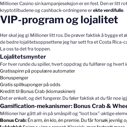
Millioner Casino sin kampanjeseksjon er en fest. Den er litt rotete
kryptotilbudene og cashback-ordningene er
ekte verdifulle
.
VIP-program og lojalitet
Her skal jeg gi Millioner litt ros. De
prøver
faktisk å bygge et ø
de bedre lojalitetsoppsettene jeg har sett fra et Costa Rica-cas
La oss ta det fra toppen.
Lojalitetsmynter
For hver runde du spiller, hvert oppdrag du fullfører og hvert i
Gratisspinn på populære automater
Bonuspenger
Gratis spillkuponger på odds
Kreditt til Bonus Crab (klomaskinen)
Det er enkelt, og det fungerer. Du føler faktisk at du får noe igj
Gamification-mekanismer: Bonus Crab & Whee
Millioner har gått all-in på småspill og “loot box”-aktige elem
Bonus Crab:
Én arm, én klo, én premie. Du får forsøk jevnlig o