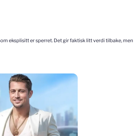
Zillion Games, Zitro Games,
Avatar Ux, Revolver Gaming,
RubyPlay
eksplisitt er sperret. Det gir faktisk litt verdi tilbake, men