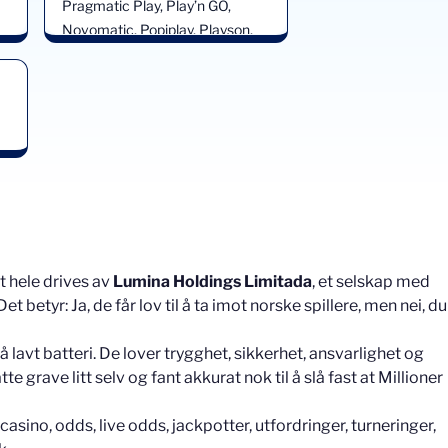
Pragmatic Play, Play’n GO,
Novomatic, Popiplay, Playson,
Evolution Gaming, Hacksaw
Gaming, 3 Oaks Gaming,
Playtech, Amusnet, Nolimit
City, Gamomat, Spinomenal,
Games Global, Betsoft, Merkur
Gaming, Fazi Interactive,
Yggdrasil Gaming, NetEnt,
Endorphina, Gamzix,
Stakelogic, Platipus, Caleta
Gaming, Tom Horn Gaming,
t hele drives av
Lumina Holdings Limitada
, et selskap med
Shady Lady, Habanero, Kiron
t betyr: Ja, de får lov til å ta imot norske spillere, men nei, du
Interactive, Mancala Gaming,
Fuga Gaming, 1X2 Gaming,
lavt batteri. De lover trygghet, sikkerhet, ansvarlighet og
Amatic Industries, Apollo
grave litt selv og fant akkurat nok til å slå fast at Millioner
Games, Apparat Gaming, Bally
Wulff, BetGames, Betsolutions,
 casino, odds, live odds, jackpotter, utfordringer, turneringer,
BF Games, Big Time Gaming