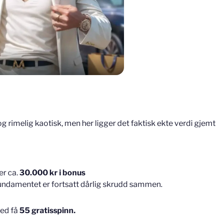
g rimelig kaotisk, men her ligger det faktisk ekte verdi gjemt
rer ca.
30.000 kr i bonus
n fundamentet er fortsatt dårlig skrudd sammen.
med få
55 gratisspinn.