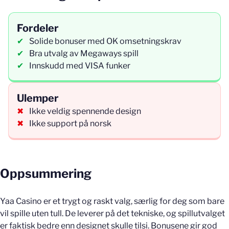
Fordeler
Solide bonuser med OK omsetningskrav
Bra utvalg av Megaways spill
Innskudd med VISA funker
Ulemper
Ikke veldig spennende design
Ikke support på norsk
Oppsummering
Yaa Casino er et trygt og raskt valg, særlig for deg som bare
vil spille uten tull. De leverer på det tekniske, og spillutvalget
er faktisk bedre enn designet skulle tilsi. Bonusene gir god