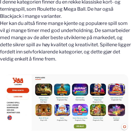
I denne kategorien finner du en rekke klassiske kort- og
terningspill, som Roulette og Mega Ball. De har også
Blackjack i mange varianter.
Her kan du altså finne mange kjente og populære spill som
vil gi mange timer med god underholdning. De samarbeider
med mange av de aller beste utviklerne på markedet, og
dette sikrer spill av høy kvalitet og kreativitet. Spillene ligger
fordelt inn selvforklarende kategorier, og dette gjør det
veldig enkelt å finne frem.