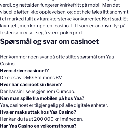
verdi, og nettsiden fungerer knirkefritt på mobil. Men det
visuelle løfter ikke opplevelsen, og det hele føles litt anonymt
i et marked fullt av karaktersterke konkurrenter. Kort sagt: Et
lavmælt, men kompetent casino. Litt som en anonym fyr på
festen som viser seg å være pokerproff.
Spørsmål og svar om casinoet
Her kommer noen svar på ofte stilte spørsmål om Yaa
Casino.
Hvem driver casinoet?
De eies av DMG Solutions BV.
Hvor har casinoet sin lisens?
Der har sin lisens gjennom Curacao.
Kan man spille fra mobilen på hos Yaa?
Yaa, casinoet er tilgjengelig på alle digitale enheter.
Hva er maks uttak hos Yaa Casino?
Her kan du ta ut 200 000 kr i måneden.
Har Yaa Casino en velkomstbonus?