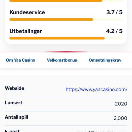
Kundeservice
3.7 / 5
Utbetalinger
4.2 / 5
Om Yaa Casino
Velkomstbonus
Omsetningskrav
Webside
https://www.yaacasino.com/
Lansert
2020
Antall spill
2,000
E-post