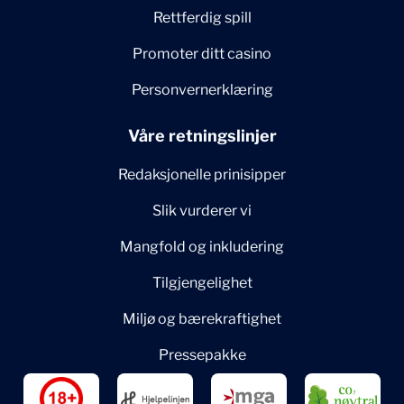
Rettferdig spill
Promoter ditt casino
Personvernerklæring
Våre retningslinjer
Redaksjonelle prinisipper
Slik vurderer vi
Mangfold og inkludering
Tilgjengelighet
Miljø og bærekraftighet
Pressepakke