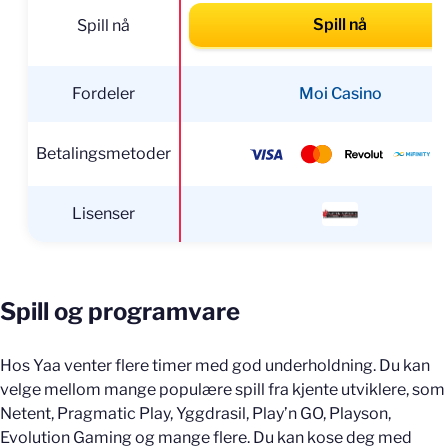
Spill nå
Spill nå
Fordeler
Moi Casino
Betalingsmetoder
Lisenser
Spill og programvare
Hos Yaa venter flere timer med god underholdning. Du kan
velge mellom mange populære spill fra kjente utviklere, som
Netent, Pragmatic Play, Yggdrasil, Play’n GO, Playson,
Evolution Gaming og mange flere. Du kan kose deg med