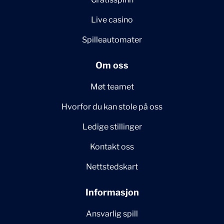
Live casino
Spilleautomater
Om oss
Møt teamet
Hvorfor du kan stole på oss
Ledige stillinger
Kontakt oss
Nettstedskart
Informasjon
Ansvarlig spill