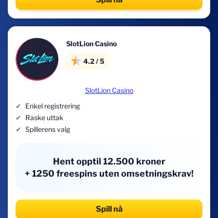
SlotLion Casino
4.2 /
5
SlotLion Casino
Enkel registrering
Raske uttak
Spillerens valg
Hent opptil 12.500 kroner
+ 1250 freespins uten omsetningskrav!
Spill nå