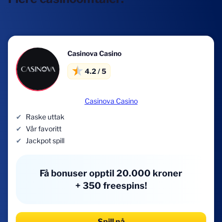
Casinova Casino
4.2 /
5
Casinova Casino
Raske uttak
Vår favoritt
Jackpot spill
Få bonuser opptil 20.000 kroner
+ 350 freespins!
Spill nå