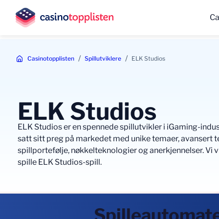
Ca
/
/
Casinotopplisten
Spillutviklere
ELK Studios
ELK Studios
ELK Studios er en spennede spillutvikler i iGaming-indus
satt sitt preg på markedet med unike temaer, avansert te
spillportefølje, nøkkelteknologier og anerkjennelser. Vi
spille ELK Studios-spill.
Spilleautomate