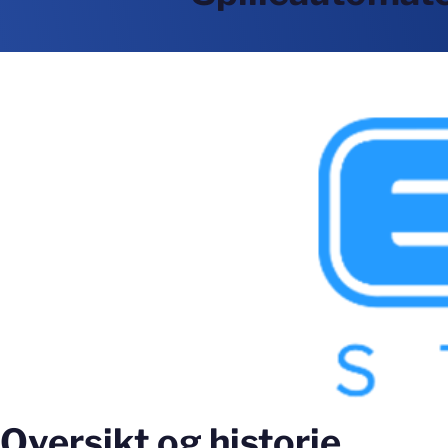
Oversikt og historie