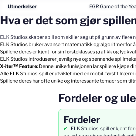
Utmerkelser
EGR Game of the Year
Hva er det som gjør spille
ELK Studios skaper spill som skiller seg ut på grunn av flere
ELK Studios bruker avansert matematikk og algoritmer for å
Spillene deres er kjent for sin førsteklasses grafikk og lydkva
ELK Studios introduserer jevnlig nye og spennende spillmeka
X-iter™ Feature
: Denne unike funksjonen lar spillere kjøpe di
Alle ELK Studios-spill er utviklet med en mobil-først tilnær
Spillene deres har ofte unike og interessante temaer som tiltr
Fordeler og ule
Fordeler
ELK Studios-spill er kjent for
og lyd, som gir en fantastisk spil