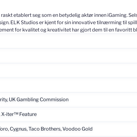
 raskt etablert seg som en betydelig aktør innen iGaming. Sel
LK Studios er kjent for sin innovative tilnærming til spillut
nt for kvalitet og kreativitet har gjort dem til en favoritt b
rity, UK Gambling Commission
 X-iter™ Feature
Toro, Cygnus, Taco Brothers, Voodoo Gold